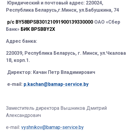
Юридический и почтовый адрес: 220024,
Республика Беларусь,г.Минск, ул.Бабушкина, 74
р/с
BY
58
BPSB
30121091900139330000
ОАО «Сбер
Банк»
БИК
BPSBBY
2
X
Адрес банка:
220039, Республика Беларусь, г. Минск, ул.Чкалова
18, корп.1.
Директор: Качан Петр Владимирович
e-mail:
p.kachan@bamap-service.by
Заместитель директора Вышников Дмитрий
Александрович
e-mail:
vyshnikov@bamap-service.by